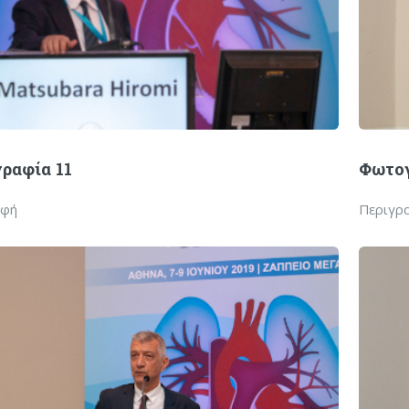
ραφία 11
Φωτογ
αφή
Περιγρ