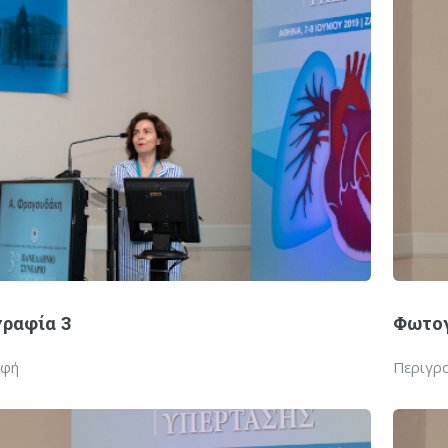
ραφία 3
Φωτογ
αφή
Περιγρ