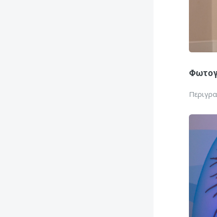
Φωτογ
Περιγρ