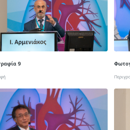
ραφία 9
Φωτογ
αφή
Περιγρ