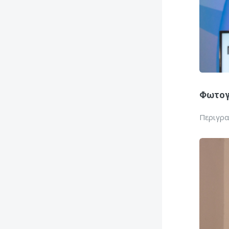
Φωτογ
Περιγρ