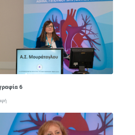
ραφία 6
αφή