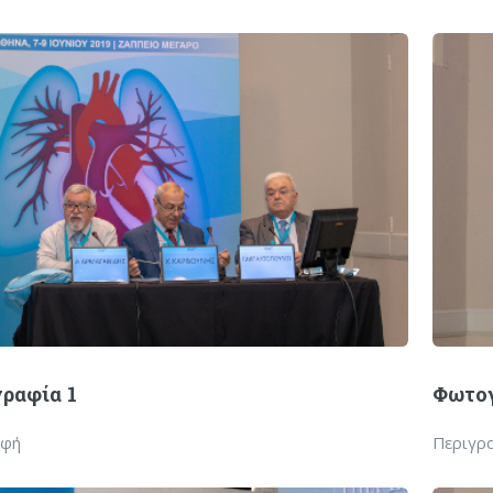
ραφία 1
Φωτογ
αφή
Περιγρ