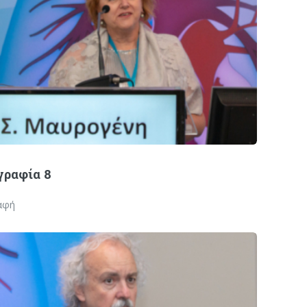
ραφία 8
αφή