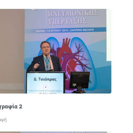
ραφία 2
αφή