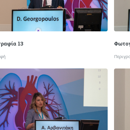
ραφία 13
Φωτογ
αφή
Περιγρ