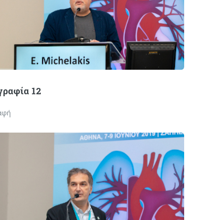
ραφία 12
αφή