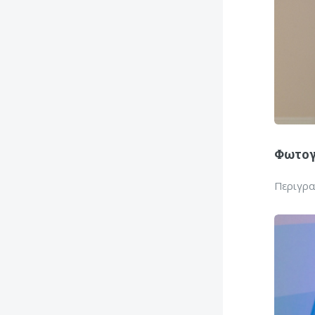
Φωτογ
Περιγρ