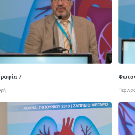
ραφία 7
Φωτογ
αφή
Περιγρ