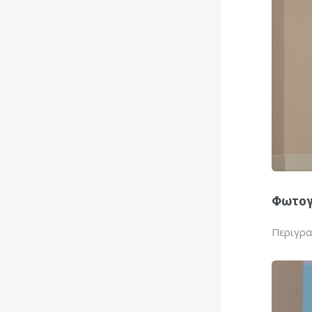
Φωτογ
Περιγρ