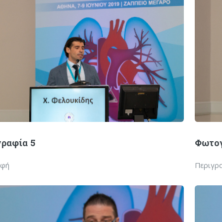
ραφία 5
Φωτογ
αφή
Περιγρ