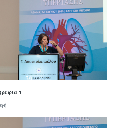
ραφια 4
αφή