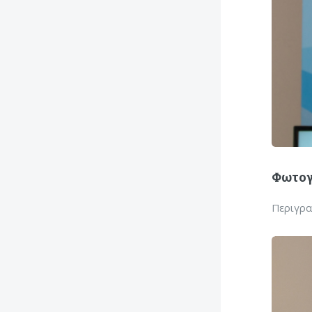
Φωτογ
Περιγρ