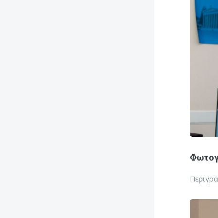
Φωτογ
Περιγρ