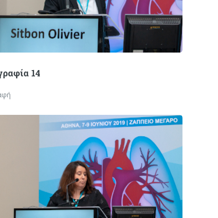
ραφία 14
αφή